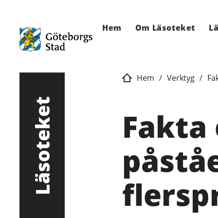
Hem
Om Läsoteket
Lä
Hem
/
Verktyg
/
Fa
Läsoteket
Fakta
påstå
flersp