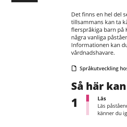
Det finns en hel del 
tillsammans kan ta kå
flerspråkiga barn på 
några vanliga påståe
Informationen kan du
vårdnadshavare.
Språkutveckling hos
Så här ka
1
Läs
Läs påståend
känner du i