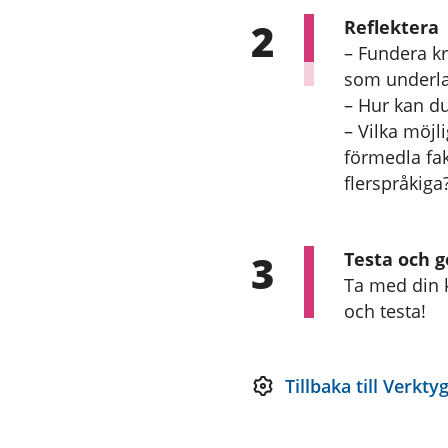
2
Reflektera
– Fundera kr
som underla
– Hur kan du 
– Vilka möjl
förmedla fak
flerspråkiga
3
Testa och 
Ta med din 
och testa!
Tillbaka till Verkty