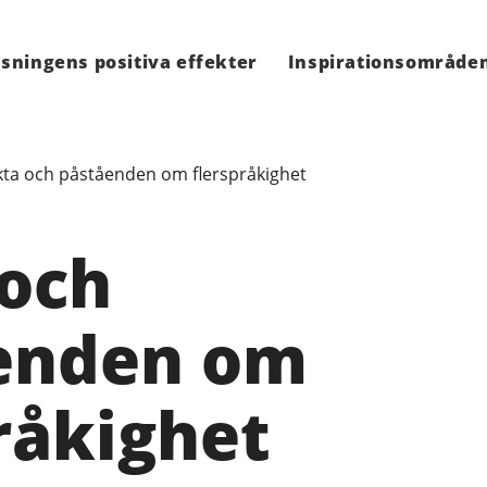
sningens positiva effekter
Inspirationsområde
kta och påståenden om flerspråkighet
 och
enden om
råkighet